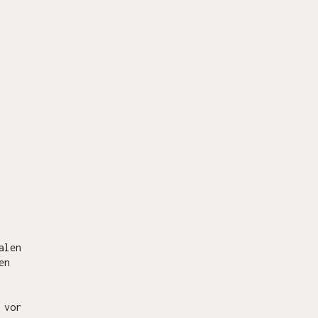
alen
en
 vor